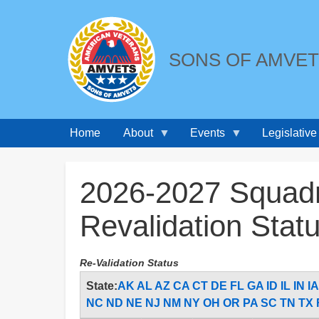
SONS OF AMVE
Home
About
Events
Legislative
Breadcrumbs
2026-2027 Squadr
Revalidation Stat
Re-Validation Status
State:
AK
AL
AZ
CA
CT
DE
FL
GA
ID
IL
IN
IA
NC
ND
NE
NJ
NM
NY
OH
OR
PA
SC
TN
TX