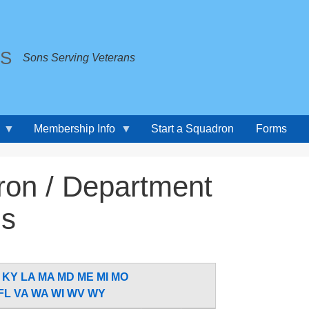
TS
Sons Serving Veterans
Membership Info
Start a Squadron
Forms
on / Department
us
KY
LA
MA
MD
ME
MI
MO
FL
VA
WA
WI
WV
WY