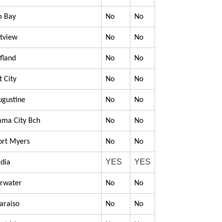
m Bay
No
No
stview
No
No
efland
No
No
t City
No
No
Augustine
No
No
nama City Bch
No
No
Fort Myers
No
No
YES
YES
adia
arwater
No
No
paraiso
No
No