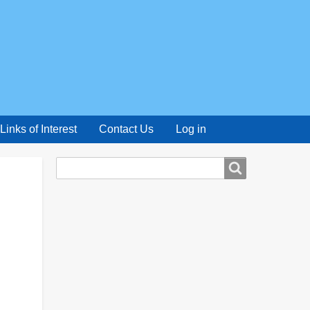
Links of Interest
Contact Us
Log in
Search
Search
form