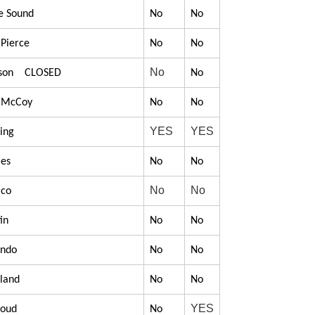
be Sound
No
No
 Pierce
No
No
No
udson CLOSED
No
rt McCoy
No
No
YES
YES
ring
les
No
No
No
No
ico
in
No
No
ando
No
No
eland
No
No
YES
loud
No