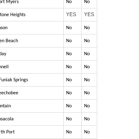
Fort Myers
No
No
YES
YES
stone Heights
nson
No
No
sen Beach
No
No
iday
No
No
nnell
No
No
Funiak Springs
No
No
keechobee
No
No
untain
No
No
nsacola
No
No
rth Port
No
No