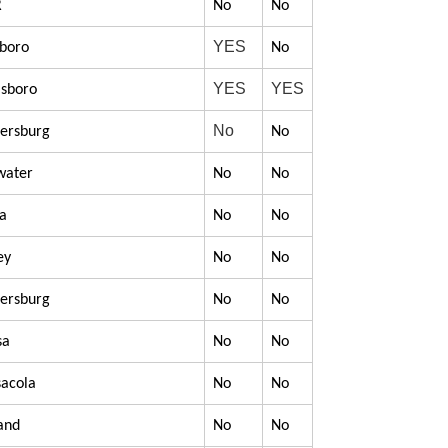
R
No
No
YES
sboro
No
YES
YES
lsboro
No
etersburg
No
ewater
No
No
pa
No
No
ey
No
No
etersburg
No
No
sa
No
No
sacola
No
No
Land
No
No