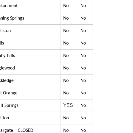
antonment
No
No
nning Springs
No
No
liston
No
No
lis
No
No
phyrhills
No
No
nglewood
No
No
ockledge
No
No
ort Orange
No
No
YES
alt Springs
No
ilton
No
No
 Margate CLOSED
No
No