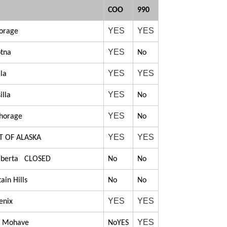
COO
990
YES
YES
horage
YES
otna
No
YES
YES
lla
YES
illa
No
YES
chorage
No
YES
YES
 OF ALASKA
 Elberta CLOSED
No
No
ain Hills
No
No
YES
YES
enix
YES
rt Mohave
NoYES