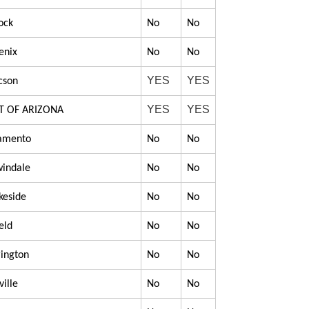
ock
No
No
enix
No
No
YES
YES
cson
YES
YES
 OF ARIZONA
ramento
No
No
windale
No
No
keside
No
No
eld
No
No
rington
No
No
ville
No
No